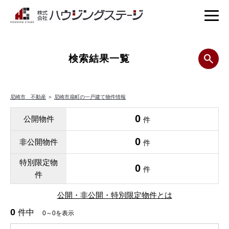
検索結果一覧
尼崎市 不動産
＞
尼崎市扇町の一戸建て物件情報
0
公開物件
件
0
非公開物件
件
特別限定物
0
件
件
公開・非公開・特別限定物件とは
0
件中
0～0を表示