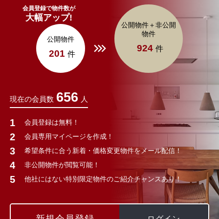
会員登録で物件数が
大幅アップ!
公開物件＋非公開
物件
公開物件
924
件
201
件
656
現在の会員数
人
会員登録は無料！
会員専用マイページを作成！
希望条件に合う新着・価格変更物件をメール配信！
非公開物件が閲覧可能！
他社にはない特別限定物件のご紹介チャンスあり！
新規会員登録
ログイン