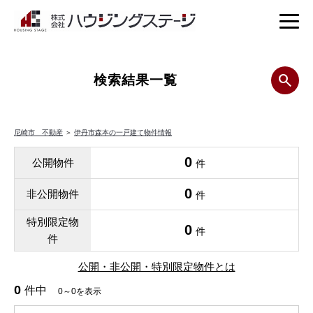
検索結果一覧
尼崎市 不動産
＞
伊丹市森本の一戸建て物件情報
0
公開物件
件
0
非公開物件
件
特別限定物
0
件
件
公開・非公開・特別限定物件とは
0
件中
0～0を表示