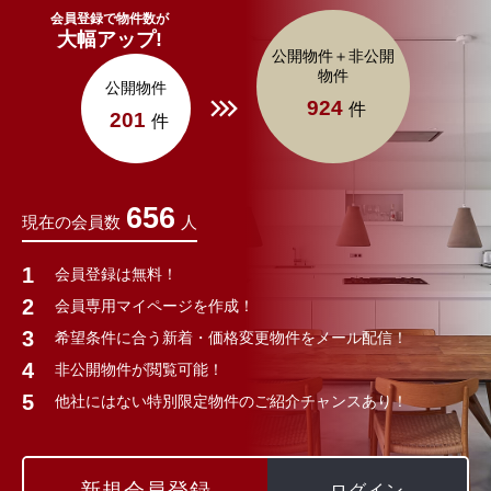
会員登録で物件数が
大幅アップ!
公開物件＋非公開
物件
公開物件
924
件
201
件
656
現在の会員数
人
会員登録は無料！
会員専用マイページを作成！
希望条件に合う新着・価格変更物件をメール配信！
非公開物件が閲覧可能！
他社にはない特別限定物件のご紹介チャンスあり！
新規会員登録
ログイン