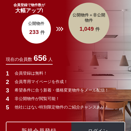
会員登録で物件数が
大幅アップ!
公開物件＋非公開
物件
公開物件
1,049
件
233
件
656
現在の会員数
人
会員登録は無料！
会員専用マイページを作成！
希望条件に合う新着・価格変更物件をメール配信！
非公開物件が閲覧可能！
他社にはない特別限定物件のご紹介チャンスあり！
新規会員登録
ログイン