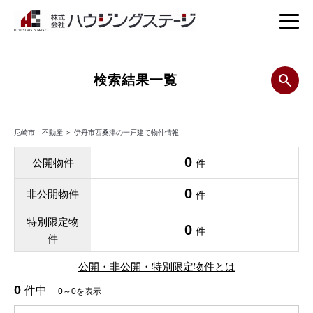
検索結果一覧
尼崎市 不動産
＞
伊丹市西桑津の一戸建て物件情報
0
公開物件
件
0
非公開物件
件
特別限定物
0
件
件
公開・非公開・特別限定物件とは
0
件中
0～0を表示