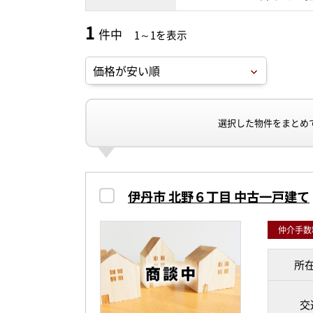
1
件中
1～1を表示
選択した物件をまとめ
伊丹市 北野６丁目 中古一戸建て
仲介手数料
所
交