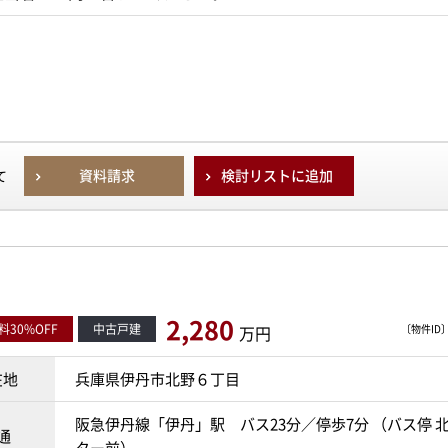
資料請求
検討リストに追加
て
2,280
30%OFF
中古戸建
万円
〔物件ID〕 
在地
兵庫県伊丹市北野６丁目
阪急伊丹線「伊丹」駅 バス23分／停歩7分 （バス停 
通