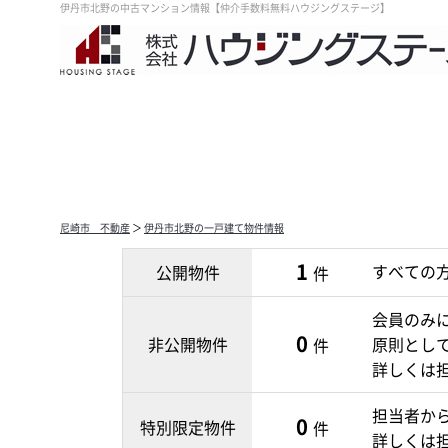
伊丹市北野の中古マンション情報【仲介手数料無料ハウジングステージ】
尼崎市 不動産
＞
伊丹市北野の一戸建て物件情報
1
すべての
公開物件
件
会員のみ
0
非公開物件
原則とし
件
詳しくは
担当者か
0
特別限定物件
件
詳しくは