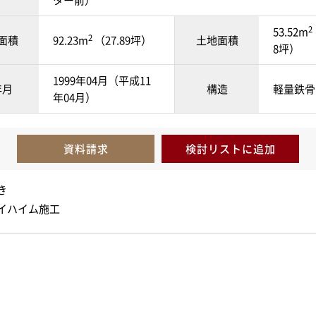
ター前）
2
53.52m
2
面積
92.23m
（27.89坪）
土地面積
8坪）
1999年04月（平成11
年月
構造
軽量鉄骨
年04月）
資料請求
検討リスト
に追加
き
イハイム施工