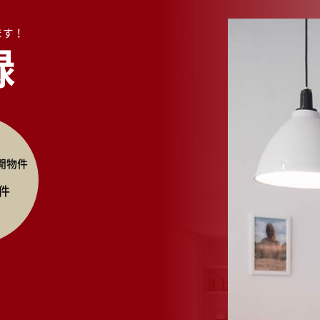
ます！
録
開物件
件