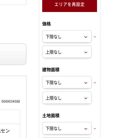
エリアを再設定
価格
～
建物面積
～
0000034588
土地面積
～
北セン