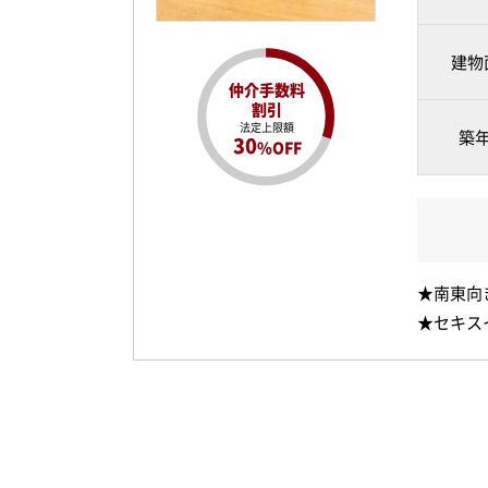
建物
仲介手数料
割引
法定上限額
築
30
%OFF
★南東向
★セキス