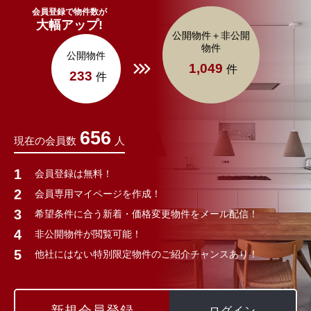
会員登録で物件数が
大幅アップ!
公開物件＋非公開
物件
公開物件
1,049
件
233
件
656
現在の会員数
人
会員登録は無料！
会員専用マイページを作成！
希望条件に合う新着・価格変更物件をメール配信！
非公開物件が閲覧可能！
他社にはない特別限定物件のご紹介チャンスあり！
新規会員登録
ログイン