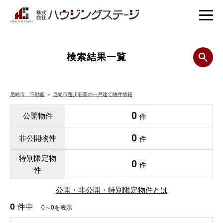
検索結果一覧
尼崎市 不動産
＞
尼崎市蓬川荘園の一戸建て物件情報
0
公開物件
件
0
非公開物件
件
特別限定物
0
件
件
公開・非公開・特別限定物件とは
0
件中
0～0を表示