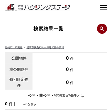
検索結果一覧
尼崎市 不動産
＞
尼崎市扶桑町の一戸建て物件情報
0
公開物件
件
0
非公開物件
件
特別限定物
0
件
件
公開・非公開・特別限定物件とは
0
件中
0～0を表示