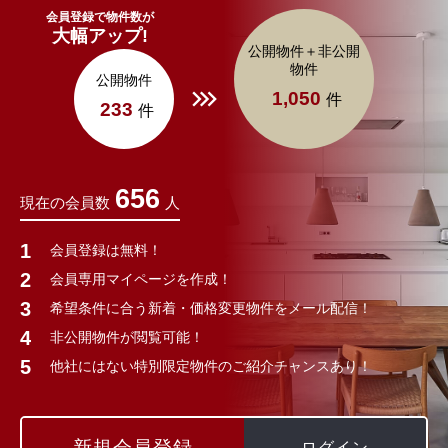
会員登録で物件数が
大幅アップ!
公開物件＋非公開
物件
公開物件
1,050
件
233
件
656
現在の会員数
人
会員登録は無料！
会員専用マイページを作成！
希望条件に合う新着・価格変更物件をメール配信！
非公開物件が閲覧可能！
他社にはない特別限定物件のご紹介チャンスあり！
新規会員登録
ログイン