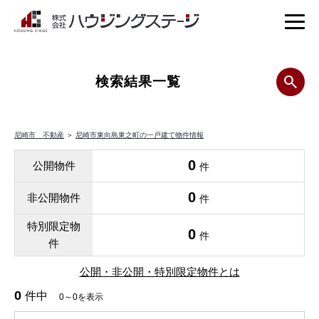
検索結果一覧
尼崎市 不動産
＞
尼崎市東向島東之町の一戸建て物件情報
0
公開物件
件
0
非公開物件
件
特別限定物
0
件
件
公開・非公開・特別限定物件とは
0
件中
0～0を表示