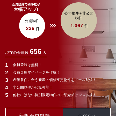
会員登録で物件数が
大幅アップ!
公開物件＋非公開
物件
公開物件
1,067
件
236
件
656
現在の会員数
人
会員登録は無料！
会員専用マイページを作成！
希望条件に合う新着・価格変更物件をメール配信！
非公開物件が閲覧可能！
他社にはない特別限定物件のご紹介チャンスあり！
新規会員登録
ログイン