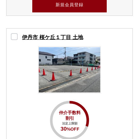
新規会員登録
伊丹市 桜ケ丘１丁目 土地
仲介手数料
割引
法定上限額
30
%OFF