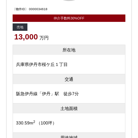
〔物件ID〕 0000034618
仲介手数料30%OFF
売地
13,000
万円
所在地
兵庫県伊丹市桜ケ丘１丁目
交通
阪急伊丹線「伊丹」駅 徒歩7分
土地面積
2
330.59m
（100坪）
用途地域