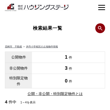
検索結果一覧
尼崎市 不動産
＞
伊丹小学校区の土地物件情報
1
公開物件
件
3
非公開物件
件
特別限定物
0
件
件
公開・非公開・特別限定物件とは
4
件中
1～4を表示