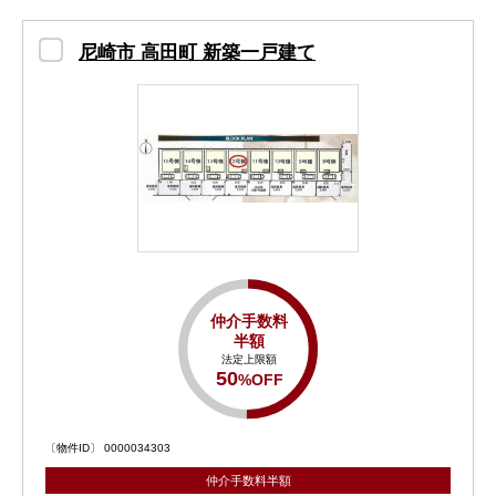
尼崎市 高田町 新築一戸建て
仲介手数料
半額
法定上限額
50
%OFF
〔物件ID〕 0000034303
仲介手数料半額