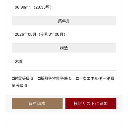
2
96.98m
（29.33坪）
築年月
2026年08月（令和8年08月）
構造
木造
□耐震等級３ □断熱等性能等級５ □一次エネルギー消費
量等級６
資料請求
検討リスト
に追加