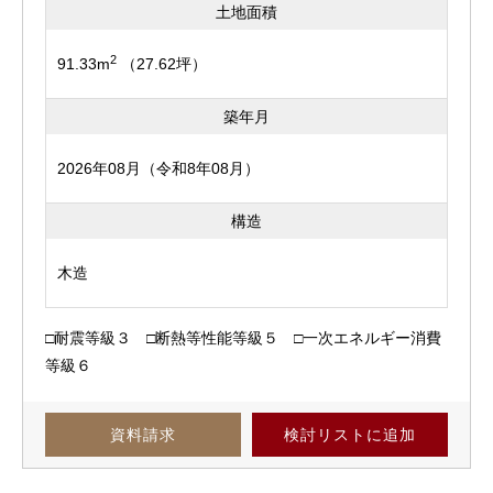
土地面積
2
91.33m
（27.62坪）
築年月
2026年08月（令和8年08月）
構造
木造
□耐震等級３ □断熱等性能等級５ □一次エネルギー消費
等級６
資料請求
検討リスト
に追加