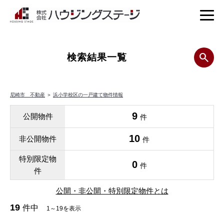
検索結果一覧
尼崎市 不動産
＞
浜小学校区の一戸建て物件情報
9
公開物件
件
10
非公開物件
件
特別限定物
0
件
件
公開・非公開・特別限定物件とは
19
件中
1～19を表示