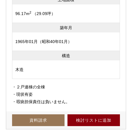
2
96.17m
（29.09坪）
築年月
1965年01月（昭和40年01月）
構造
木造
・２戸連棟の全棟
・現状有姿
・瑕疵担保責任は負いません。
資料請求
検討リスト
に追加