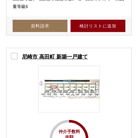
量等級6
資料請求
検討リスト
に追加
尼崎市 高田町 新築一戸建て
仲介手数料
半額