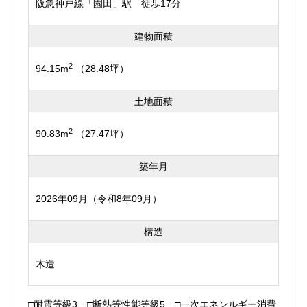
阪急神戸線「園田」駅 徒歩17分
建物面積
2
94.15m
（28.48坪）
土地面積
2
90.83m
（27.47坪）
築年月
2026年09月（令和8年09月）
構造
木造
□耐震等級3 □断熱等性能等級5 □一次エネンルギー消費