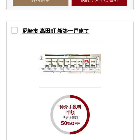
尼崎市 高田町 新築一戸建て
仲介手数料
半額
法定上限額
50
%OFF