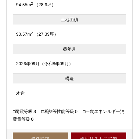
2
94.55m
（28.6坪）
土地面積
2
90.57m
（27.39坪）
築年月
2026年09月（令和8年09月）
構造
木造
□耐震等級３ □断熱等性能等級５ □一次エネンルギー消
費量等級６
資料請求
検討リスト
に追加