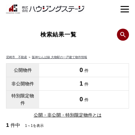
検索結果一覧
尼崎市 不動産
＞
阪神なんば線 大物駅の一戸建て物件情報
0
公開物件
件
1
非公開物件
件
特別限定物
0
件
件
公開・非公開・特別限定物件とは
1
件中
1～1を表示