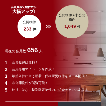
会員登録で物件数が
大幅アップ!
公開物件＋非公開
物件
公開物件
1,049
件
233
件
656
現在の会員数
人
会員登録は無料！
会員専用マイページを作成！
希望条件に合う新着・価格変更物件をメール配信！
非公開物件が閲覧可能！
他社にはない特別限定物件のご紹介チャンスあり！