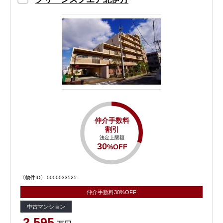
仲介手数料
割引
法定上限額
30
%OFF
〔物件ID〕 0000033525
仲介手数料30%OFF
中古マンション
2,595