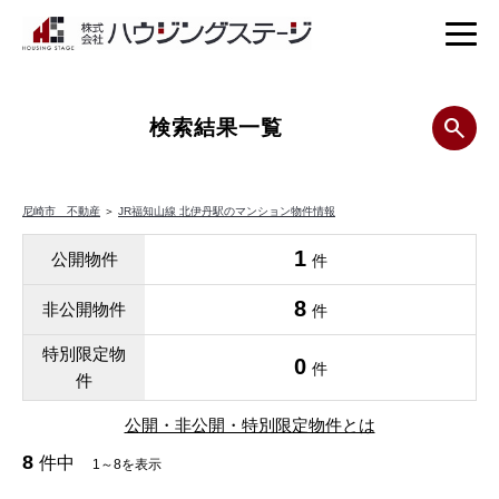
検索結果一覧
尼崎市 不動産
＞
JR福知山線 北伊丹駅のマンション物件情報
1
公開物件
件
8
非公開物件
件
特別限定物
0
件
件
公開・非公開・特別限定物件とは
8
件中
1～8を表示