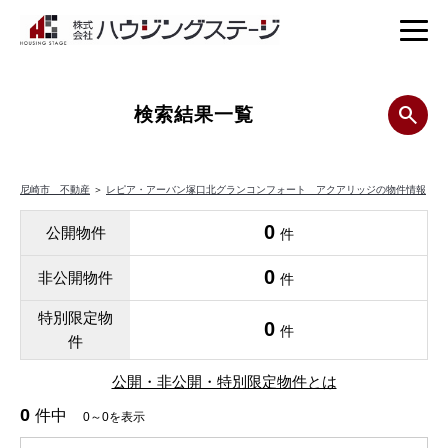
検索結果一覧
尼崎市 不動産
＞
レピア・アーバン塚口北グランコンフォート アクアリッジの物件情報
0
公開物件
件
0
非公開物件
件
特別限定物
0
件
件
公開・非公開・特別限定物件とは
0
件中
0～0を表示