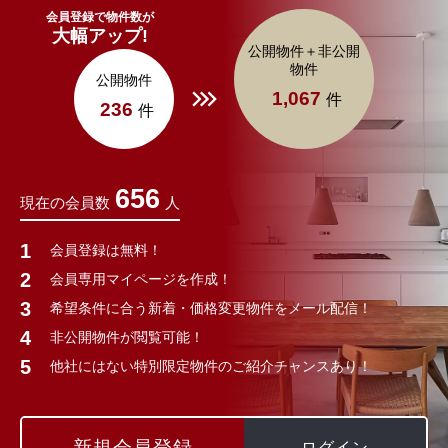
会員登録で物件数が
大幅アップ!
公開物件＋非公開
物件
公開物件
1,067
件
236
件
656
現在の会員数
人
会員登録は無料！
会員専用マイページを作成！
希望条件に合う新着・価格変更物件をメール配信！
非公開物件が閲覧可能！
他社にはない特別限定物件のご紹介チャンスあり！
新規会員登録
ログイン