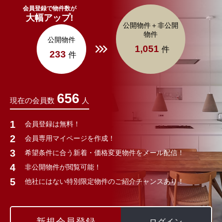
会員登録で物件数が
大幅アップ!
公開物件＋非公開
物件
公開物件
1,051
件
233
件
656
現在の会員数
人
会員登録は無料！
会員専用マイページを作成！
希望条件に合う新着・価格変更物件をメール配信！
非公開物件が閲覧可能！
他社にはない特別限定物件のご紹介チャンスあり！
新規会員登録
ログイン