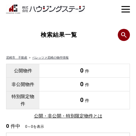
検索結果一覧
尼崎市 不動産
＞
ベレッツァ尼崎の物件情報
0
公開物件
件
0
非公開物件
件
特別限定物
0
件
件
公開・非公開・特別限定物件とは
0
件中
0～0を表示