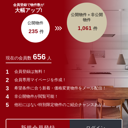
会員登録で物件数が
大幅アップ!
公開物件＋非公開
物件
公開物件
1,061
件
235
件
656
現在の会員数
人
会員登録は無料！
会員専用マイページを作成！
希望条件に合う新着・価格変更物件をメール配信！
非公開物件が閲覧可能！
他社にはない特別限定物件のご紹介チャンスあり！
新規会員登録
ログイン