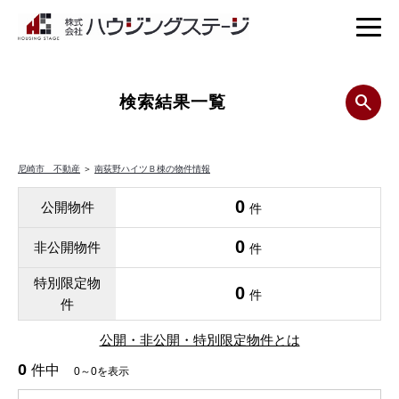
検索結果一覧
尼崎市 不動産
＞
南荻野ハイツＢ棟の物件情報
0
公開物件
件
0
非公開物件
件
特別限定物
0
件
件
公開・非公開・特別限定物件とは
0
件中
0～0を表示