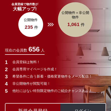
会員登録で物件数が
大幅アップ!
公開物件＋非公開
物件
公開物件
1,061
件
235
件
656
現在の会員数
人
会員登録は無料！
会員専用マイページを作成！
希望条件に合う新着・価格変更物件をメール配信！
非公開物件が閲覧可能！
他社にはない特別限定物件のご紹介チャンスあり！
新規会員登録
ログイン