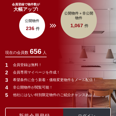
会員登録で物件数が
大幅アップ!
公開物件＋非公開
物件
公開物件
1,067
件
236
件
656
現在の会員数
人
会員登録は無料！
会員専用マイページを作成！
希望条件に合う新着・価格変更物件をメール配信！
非公開物件が閲覧可能！
他社にはない特別限定物件のご紹介チャンスあり！
新規会員登録
ログイン