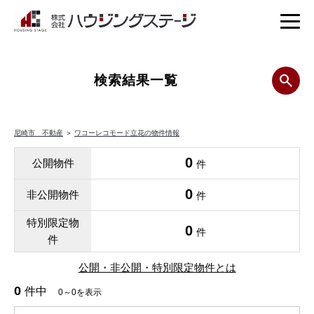
検索結果一覧
尼崎市 不動産
＞
ワコーレコモード立花の物件情報
0
公開物件
件
0
非公開物件
件
特別限定物
0
件
件
公開・非公開・特別限定物件とは
0
件中
0～0を表示