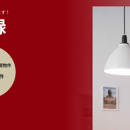
ます！
録
開物件
件