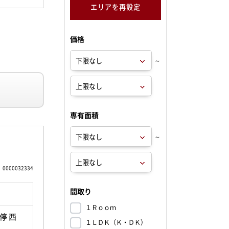
エリアを再設定
価格
～
専有面積
～
0000032334
間取り
１Ｒｏｏｍ
停 西
１ＬＤＫ（Ｋ・ＤＫ）