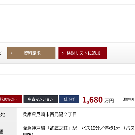
資料請求
検討リストに追加
て
1,680
30%OFF
中古マンション
値下げ
万円
〔物件ID〕 
在地
兵庫県尼崎市西昆陽２丁目
阪急神戸線「武庫之荘」駅 バス19分／停歩1分 （バス
通