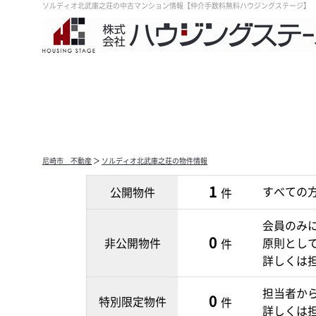
ソルディオ北武庫之荘の中古マンション情報【仲介手数料無料ハウジングステージ】
尼崎市 不動産
＞
ソルディオ北武庫之荘の物件情報
1
すべての
公開物件
件
会員のみ
0
非公開物件
原則とし
件
詳しくは
担当者か
0
特別限定物件
件
詳しくは