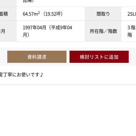
昆陽）
2
面積
64.57m
（19.52坪）
間取り
2SL
1997年04月（平成9年04
3 階
年月
所在階／階数
月）
階
資料請求
検討リスト
に追加
変丁寧にお使いです♪