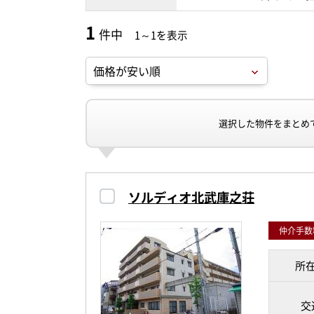
1
件中
1～1を表示
選択した物件をまとめ
ソルディオ北武庫之荘
仲介手数料
所
交