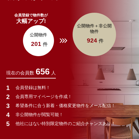
会員登録で物件数が
大幅アップ!
公開物件＋非公開
物件
公開物件
924
件
201
件
656
現在の会員数
人
会員登録は無料！
会員専用マイページを作成！
希望条件に合う新着・価格変更物件をメール配信！
非公開物件が閲覧可能！
他社にはない特別限定物件のご紹介チャンスあり！