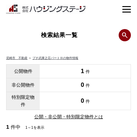
検索結果一覧
尼崎市 不動産
＞
プチ武庫之荘パートⅢの物件情報
1
公開物件
件
0
非公開物件
件
特別限定物
0
件
件
公開・非公開・特別限定物件とは
1
件中
1～1を表示