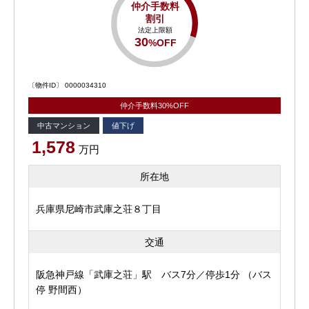
仲介手数料
割引
法定上限額
30
%OFF
〔物件ID〕 0000034310
仲介手数料30%OFF
中古マンション
値下げ
1,578
万円
所在地
兵庫県尼崎市武庫之荘８丁目
交通
阪急神戸線「武庫之荘」駅 バス7分／停歩1分 （バス
停 野間西）