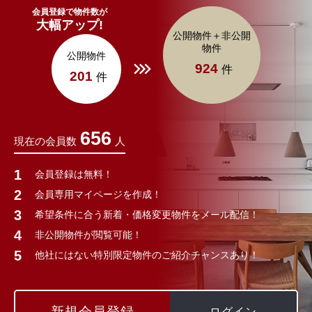
会員登録で物件数が
大幅アップ!
公開物件＋非公開
物件
公開物件
924
件
201
件
656
現在の会員数
人
会員登録は無料！
会員専用マイページを作成！
希望条件に合う新着・価格変更物件をメール配信！
非公開物件が閲覧可能！
他社にはない特別限定物件のご紹介チャンスあり！
新規会員登録
ログイン