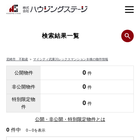
検索結果一覧
尼崎市 不動産
＞
マイシティ武庫川レックスマンションＢ棟の物件情報
0
公開物件
件
0
非公開物件
件
特別限定物
0
件
件
公開・非公開・特別限定物件とは
0
件中
0～0を表示