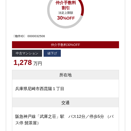
仲介手数料
割引
法定上限額
30
%OFF
〔物件ID〕 0000032506
仲介手数料30%OFF
中古マンション
値下げ
1,278
万円
所在地
兵庫県尼崎市西昆陽１丁目
交通
阪急神戸線「武庫之荘」駅 バス12分／停歩5分 （バ
ス停 髭茶屋）