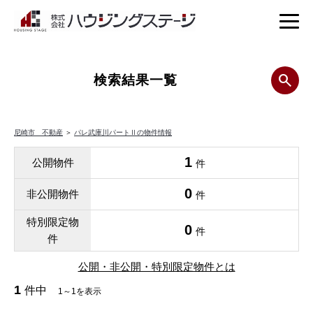
検索結果一覧
尼崎市 不動産
＞
パレ武庫川パートⅡの物件情報
1
公開物件
件
0
非公開物件
件
特別限定物
0
件
件
公開・非公開・特別限定物件とは
1
件中
1～1を表示