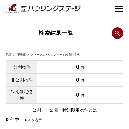
検索結果一覧
尼崎市 不動産
＞
クラージュ・ジョアリートの物件情報
0
公開物件
件
0
非公開物件
件
特別限定物
0
件
件
公開・非公開・特別限定物件とは
0
件中
0～0を表示