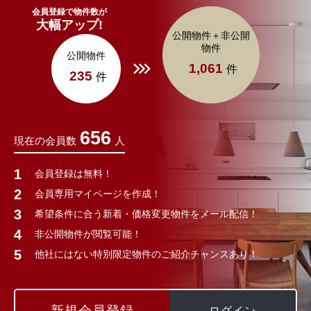
会員登録で物件数が
大幅アップ!
公開物件＋非公開
物件
公開物件
1,061
件
235
件
656
現在の会員数
人
会員登録は無料！
会員専用マイページを作成！
希望条件に合う新着・価格変更物件をメール配信！
非公開物件が閲覧可能！
他社にはない特別限定物件のご紹介チャンスあり！
新規会員登録
ログイン