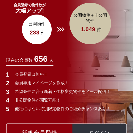
会員登録で物件数が
大幅アップ!
公開物件＋非公開
物件
公開物件
1,049
件
233
件
656
現在の会員数
人
会員登録は無料！
会員専用マイページを作成！
希望条件に合う新着・価格変更物件をメール配信！
非公開物件が閲覧可能！
他社にはない特別限定物件のご紹介チャンスあり！
新規会員登録
ログイン