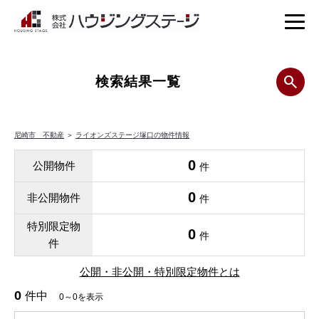
検索結果一覧
尼崎市 不動産
＞
ライオンズステージ塚口の物件情報
0
公開物件
件
0
非公開物件
件
特別限定物
0
件
件
公開・非公開・特別限定物件とは
0
件中
0～0を表示