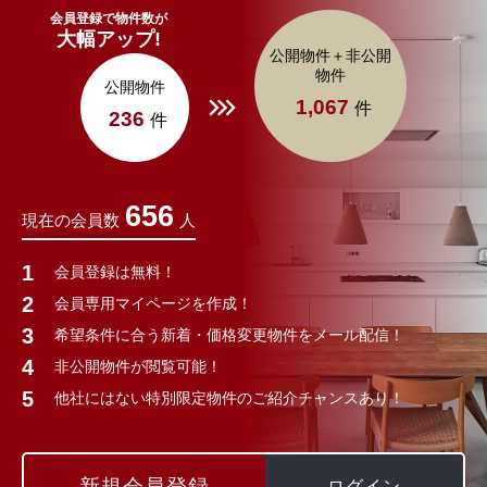
会員登録で物件数が
大幅アップ!
公開物件＋非公開
物件
公開物件
1,067
件
236
件
656
現在の会員数
人
会員登録は無料！
会員専用マイページを作成！
希望条件に合う新着・価格変更物件をメール配信！
非公開物件が閲覧可能！
他社にはない特別限定物件のご紹介チャンスあり！
新規会員登録
ログイン