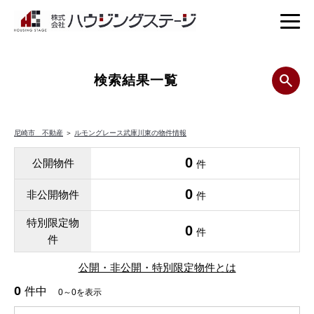
検索結果一覧
尼崎市 不動産
＞
ルモングレース武庫川東の物件情報
0
公開物件
件
0
非公開物件
件
特別限定物
0
件
件
公開・非公開・特別限定物件とは
0
件中
0～0を表示