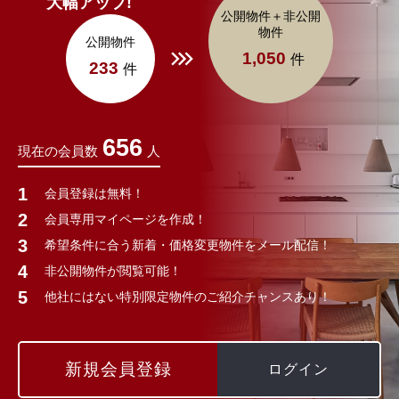
大幅アップ!
公開物件＋非公開
物件
公開物件
1,050
件
233
件
656
現在の会員数
人
会員登録は無料！
会員専用マイページを作成！
希望条件に合う新着・価格変更物件をメール配信！
非公開物件が閲覧可能！
他社にはない特別限定物件のご紹介チャンスあり！
新規会員登録
ログイン