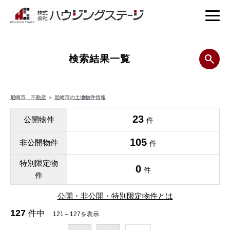
検索結果一覧
尼崎市 不動産
＞
尼崎市の土地物件情報
23
公開物件
件
105
非公開物件
件
特別限定物
0
件
件
公開・非公開・特別限定物件とは
127
件中
121～127を表示